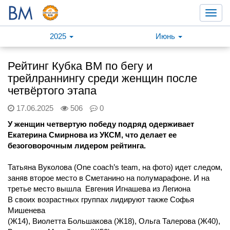
Toggl
navig
2025
Июнь
Рейтинг Кубка ВМ по бегу и
трейлраннингу среди женщин после
четвёртого этапа
17.06.2025
506
0
У женщин четвертую победу подряд одерживает
Екатерина Смирнова из УКСМ, что делает ее
безоговорочным лидером рейтинга.
Татьяна Вуколова (One coach’s team, на фото) идет следом,
заняв второе место в Сметанино на полумарафоне. И на
третье место вышла Евгения Игнашева из Легиона
В своих возрастных группах лидируют также Софья
Мишенева
(Ж14), Виолетта Большакова (Ж18), Ольга Талерова (Ж40),